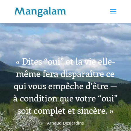
« Dites “oui” et la vie elle-
même fera disparaître ce
qui vous empêche d’être —
à condition que votre “oui”
soit complet et sincère. »
Arnaud Desjardins