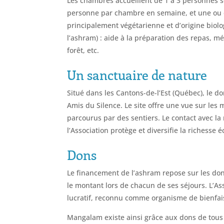
Les chambres accueillent de 1 à 3 personnes s
personne par chambre en semaine, et une ou d
principalement végétarienne et d’origine biolog
l’ashram) : aide à la préparation des repas, mé
forêt, etc.
Un sanctuaire de nature
Situé dans les
Cantons-de-l’Est (Québec),
le do
Amis du Silence. Le site offre une vue sur le
parcourus par des sentiers. Le contact avec la 
l’Association protège et diversifie la richesse
Dons
Le financement de l’ashram repose sur les dons
le montant lors de chacun de ses séjours. L’A
lucratif, reconnu comme organisme de bienfa
Mangalam existe ainsi grâce aux dons de tous 