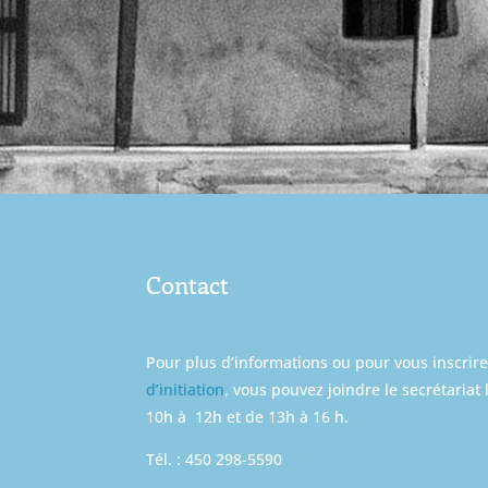
Contact
Pour plus d’informations ou pour vous inscrir
d’initiation
, vous pouvez joindre le secrétariat 
10h à 12h et de 13h à 16 h.
Tél. : 450 298-5590