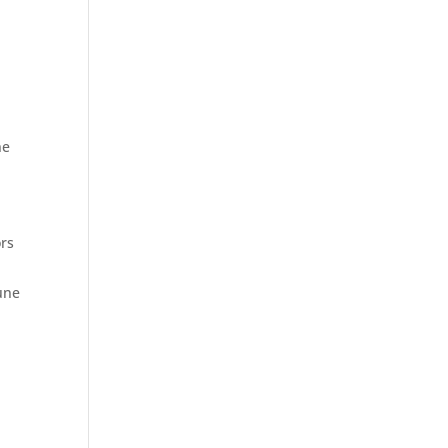
ne
rs
s
 une