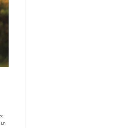
ec
 En