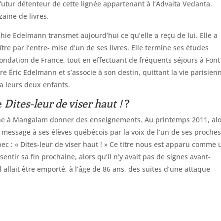
utur détenteur de cette lignée appartenant à l’Advaita Vedanta.
zaine de livres.
ie Edelmann transmet aujourd’hui ce qu’elle a reçu de lui. Elle a
re par l’entre- mise d’un de ses livres. Elle termine ses études
Fondation de France, tout en effectuant de fréquents séjours à Font
tre Éric Edelmann et s’associe à son destin, quittant la vie parisien
a leurs deux enfants.
re
Dites-leur de viser haut !
?
ne à Mangalam donner des enseignements. Au printemps 2011, alo
ier message à ses élèves québécois par la voix de l’un de ses proche
bec : « Dites-leur de viser haut ! » Ce titre nous est apparu comme
sentir sa fin prochaine, alors qu’il n’y avait pas de signes avant-
 allait être emporté, à l’âge de 86 ans, des suites d’une attaque